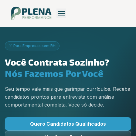
Recrutamento
Recrutamento Premium
👔 Para Empresas sem RH
Recrutamento: Saiba mais
Pequenas Empresas
Você Contrata Sozinho?
Recrutamento Grátis
Nós Fazemos Por Você
Seu tempo vale mais que garimpar currículos. Receba
candidatos prontos para entrevista com análise
comportamental completa. Você só decide.
Quero Candidatos Qualificados