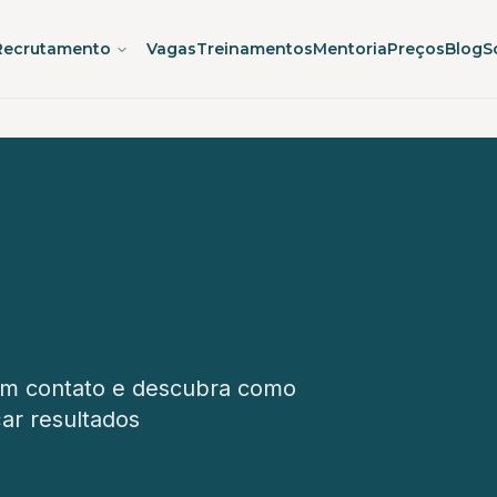
Recrutamento
Vagas
Treinamentos
Mentoria
Preços
Blog
S
 em contato e descubra como
ar resultados