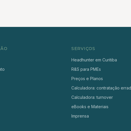
ÇÃO
SERVIÇOS
Headhunter em Curitiba
nto
R&S para PMEs
Preços e Planos
Calculadora: contratação erra
Calculadora: turnover
eBooks e Materiais
Imprensa